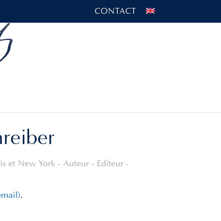
CONTACT
hreiber
s et New York - Auteur - Editeur -
email)
.